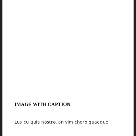
IMAGE WITH CAPTION
Lus cu quis nostro, an vim choro quaeque.
IMAGE WITH CAPTION
Lus cu quis nostro, an vim choro quaeque.