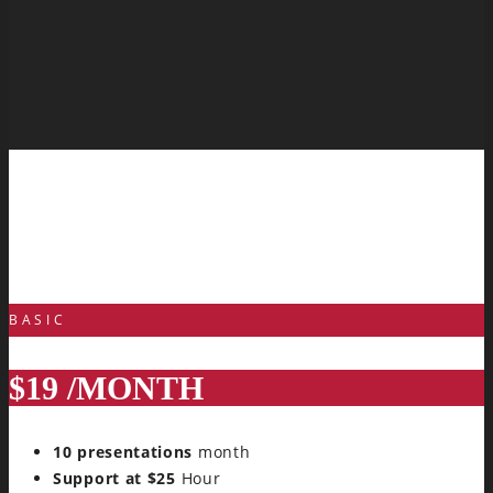
BASIC
$19
/MONTH
10 presentations
month
Support at $25
Hour