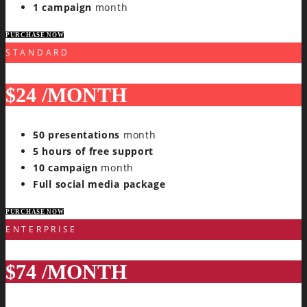
1 campaign
month
PURCHASE NOW
STANDARD
$24
/MONTH
50 presentations
month
5 hours of free support
10 campaign
month
Full social media package
PURCHASE NOW
ENTERPRISE
$74
/MONTH