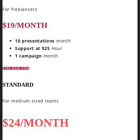
For freelancers
$19
/MONTH
10 presentations
month
Support at $25
Hour
1 campaign
month
PURCHASE NOW
STANDARD
For medium sized teams
$24
/MONTH